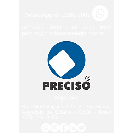
WhatsApp 62 3280-3008
62 3280 3008
/
62 3280 3013
preciso@precisotecnologia.com.br
Siga-nos
Rua Nilo Bufaiçal, Qd.2 Lt.22, Vila Maria -
Aparecida de Goiânia - Goiás - Brasil
CEP:
74919-376